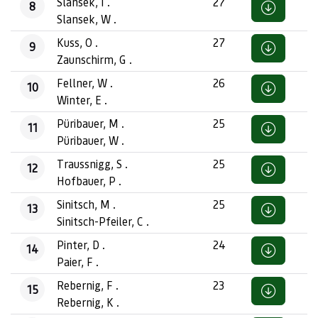
Slansek, I .
27
8
Slansek, W .
Kuss, O .
27
9
Zaunschirm, G .
Fellner, W .
26
10
Winter, E .
Püribauer, M .
25
11
Püribauer, W .
Traussnigg, S .
25
12
Hofbauer, P .
Sinitsch, M .
25
13
Sinitsch-Pfeiler, C .
Pinter, D .
24
14
Paier, F .
Rebernig, F .
23
15
Rebernig, K .