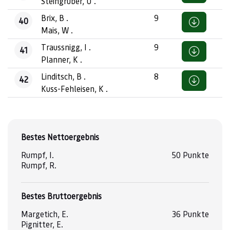
Steingruber, U .
Brix, B .
9
40
Mais, W .
Traussnigg, I .
9
41
Planner, K .
Linditsch, B .
8
42
Kuss-Fehleisen, K .
Bestes Nettoergebnis
Rumpf, I.
50 Punkte
Rumpf, R.
Bestes Bruttoergebnis
Margetich, E.
36 Punkte
Pignitter, E.