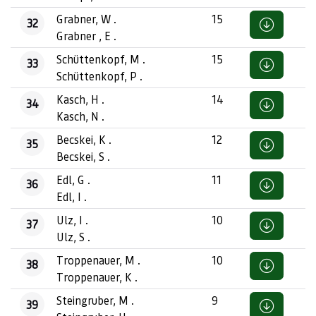
Grabner, W .
15
32
Grabner , E .
Schüttenkopf, M .
15
33
Schüttenkopf, P .
Kasch, H .
14
34
Kasch, N .
Becskei, K .
12
35
Becskei, S .
Edl, G .
11
36
Edl, I .
Ulz, I .
10
37
Ulz, S .
Troppenauer, M .
10
38
Troppenauer, K .
Steingruber, M .
9
39