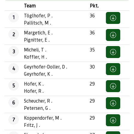
Team
Pkt.
Töglhofer, P .
36
1
Pallitsch, M .
Margetich, E .
36
2
Pignitter, E .
Micheli, T .
35
3
Koffler, H .
Geyrhofer-Doller, D .
30
4
Geyrhofer, K .
Hofer, K .
29
5
Hofer, R .
Scheucher, R .
29
6
Petersen, G .
Koppendorfer, M .
29
7
Fritz, J .