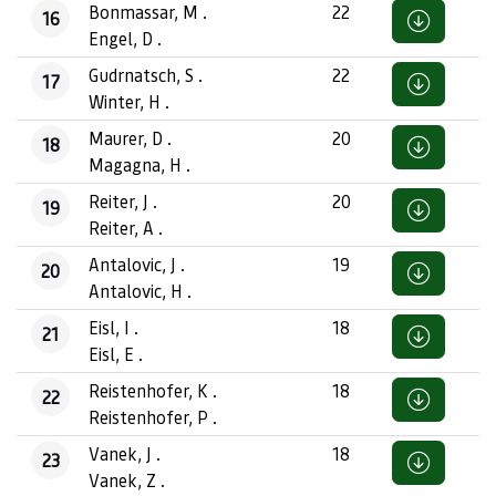
Bonmassar, M .
22
16
Engel, D .
Gudrnatsch, S .
22
17
Winter, H .
Maurer, D .
20
18
Magagna, H .
Reiter, J .
20
19
Reiter, A .
Antalovic, J .
19
20
Antalovic, H .
Eisl, I .
18
21
Eisl, E .
Reistenhofer, K .
18
22
Reistenhofer, P .
Vanek, J .
18
23
Vanek, Z .