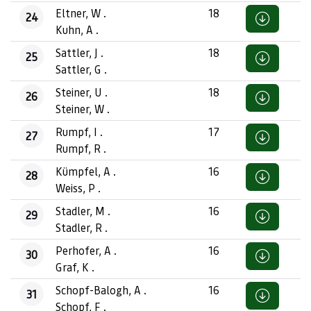
Eltner, W .
18
24
Kuhn, A .
Sattler, J .
18
25
Sattler, G .
Steiner, U .
18
26
Steiner, W .
Rumpf, I .
17
27
Rumpf, R .
Kümpfel, A .
16
28
Weiss, P .
Stadler, M .
16
29
Stadler, R .
Perhofer, A .
16
30
Graf, K .
Schopf-Balogh, A .
16
31
Schopf, F .