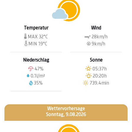
Temperatur
Wind
MAX 32°C
28km/h
MIN 19°C
9km/h
Niederschlag
Sonne
47%
05:37h
0.1l/m²
20:20h
35%
739.4min
Wettervorhersage
Sonntag, 9.08.2026