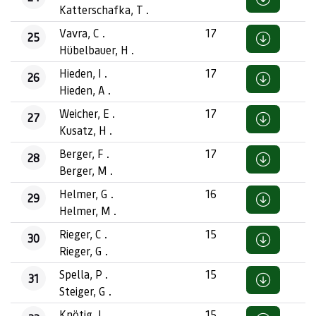
Katterschafka, T .
Vavra, C .
17
25
Hübelbauer, H .
Hieden, I .
17
26
Hieden, A .
Weicher, E .
17
27
Kusatz, H .
Berger, F .
17
28
Berger, M .
Helmer, G .
16
29
Helmer, M .
Rieger, C .
15
30
Rieger, G .
Spella, P .
15
31
Steiger, G .
Knötig, J .
15