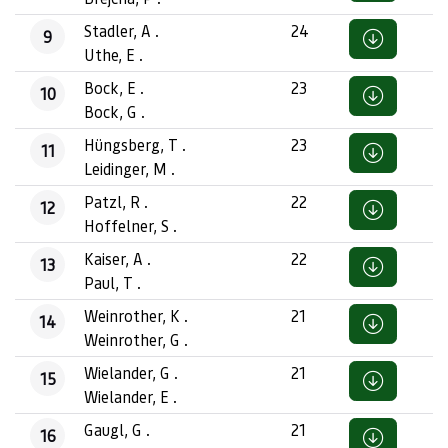
Stadler, A .
24
9
Uthe, E .
Bock, E .
23
10
Bock, G .
Hüngsberg, T .
23
11
Leidinger, M .
Patzl, R .
22
12
Hoffelner, S .
Kaiser, A .
22
13
Paul, T .
Weinrother, K .
21
14
Weinrother, G .
Wielander, G .
21
15
Wielander, E .
Gaugl, G .
21
16