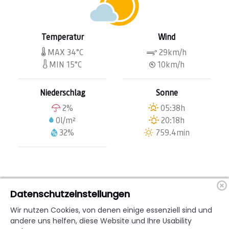
Temperatur
Wind
MAX 34°C
29km/h
MIN 15°C
10km/h
Niederschlag
Sonne
2%
05:38h
0l/m²
20:18h
32%
759.4min
Datenschutzeinstellungen
Copyrights © 2026
Wir nutzen Cookies, von denen einige essenziell sind und
Made with
by Murhof Gruppe
andere uns helfen, diese Website und Ihre Usability