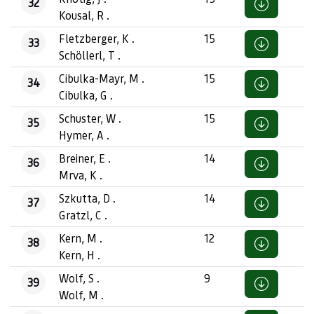
32
Kousal, R .
Fletzberger, K .
15
33
Schöllerl, T .
Cibulka-Mayr, M .
15
34
Cibulka, G .
Schuster, W .
15
35
Hymer, A .
Breiner, E .
14
36
Mrva, K .
Szkutta, D .
14
37
Gratzl, C .
Kern, M .
12
38
Kern, H .
Wolf, S .
9
39
Wolf, M .