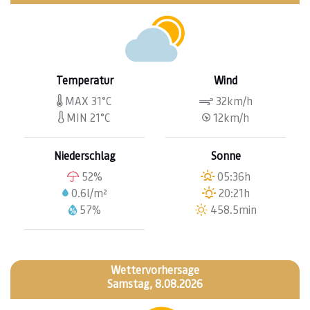
Temperatur
Wind
MAX 31°C
32km/h
MIN 21°C
12km/h
Niederschlag
Sonne
52%
05:36h
0.6l/m²
20:21h
57%
458.5min
Wettervorhersage
Samstag, 8.08.2026