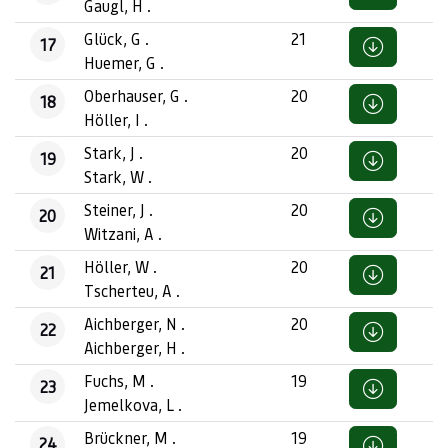
Gaugl, H .
Glück, G .
21
17
Huemer, G .
Oberhauser, G .
20
18
Höller, I .
Stark, J .
20
19
Stark, W .
Steiner, J .
20
20
Witzani, A .
Höller, W .
20
21
Tscherteu, A .
Aichberger, N .
20
22
Aichberger, H .
Fuchs, M .
19
23
Jemelkova, L .
Brückner, M .
19
24