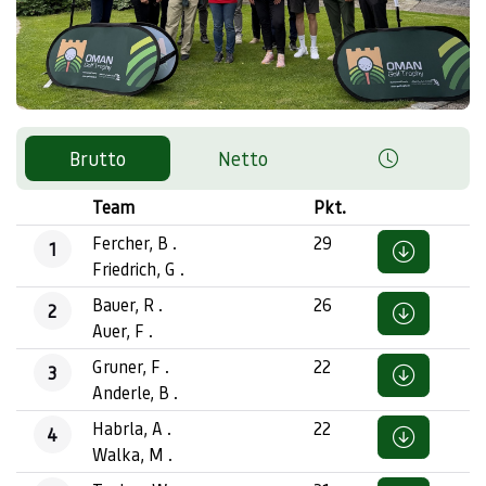
Brutto
Netto
Team
Pkt.
Fercher, B .
29
1
Friedrich, G .
Bauer, R .
26
2
Auer, F .
Gruner, F .
22
3
Anderle, B .
Habrla, A .
22
4
Walka, M .