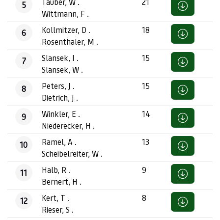
Tauber, W .
21
5
Wittmann, F .
Kollmitzer, D .
18
6
Rosenthaler, M .
Slansek, I .
15
7
Slansek, W .
Peters, J .
15
8
Dietrich, J .
Winkler, E .
14
9
Niederecker, H .
Ramel, A .
13
10
Scheibelreiter, W .
Halb, R .
9
11
Bernert, H .
Kert, T .
8
12
Rieser, S .