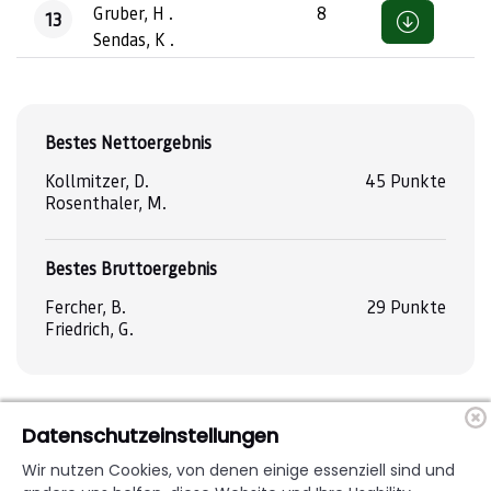
Gruber, H .
8
13
Sendas, K .
Bestes Nettoergebnis
Kollmitzer, D.
45 Punkte
Rosenthaler, M.
Bestes Bruttoergebnis
Fercher, B.
29 Punkte
Friedrich, G.
Datenschutzeinstellungen
Copyrights © 2026
Wir nutzen Cookies, von denen einige essenziell sind und
Made with
by Murhof Gruppe